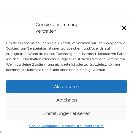
Cookie-Zustimmung
verwalten
Um dir ein optimales Erlebnis zu bieten, verwenden wir Technologien wie
Cookies, um Geräteinformationen zu speichern und/oder darauf
Gutscheine & Kundenkarte
zuzugreifen. Wenn du diesen Technologien zustimmst, können wir Daten
wie das Surfverhalten oder eindeutige IDs auf dieser Website verarbeiten.
Datenschutz
Wenn du deine Zustimmung nicht erteilst oder zurückziehst, können
bestimmte Merkmale und Funktionen beeinträchtigt werden.
Impressum
Akzeptieren
Ablehnen
Einstellungen ansehen
Eine Seite von Mosaik-Berlin gGmbH und Mosaik-Services
gGmbH
Cookie-Richtlinie
Z Datenschutz
Z Impressum