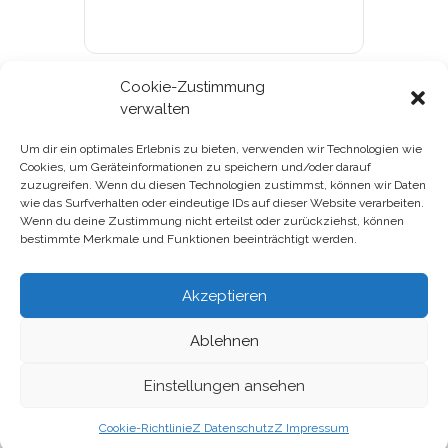
Cookie-Zustimmung
verwalten
Um dir ein optimales Erlebnis zu bieten, verwenden wir Technologien wie
Cookies, um Geräteinformationen zu speichern und/oder darauf
Gutscheine & Kundenkarte
zuzugreifen. Wenn du diesen Technologien zustimmst, können wir Daten
wie das Surfverhalten oder eindeutige IDs auf dieser Website verarbeiten.
Datenschutz
Wenn du deine Zustimmung nicht erteilst oder zurückziehst, können
bestimmte Merkmale und Funktionen beeinträchtigt werden.
Impressum
Akzeptieren
Ablehnen
Einstellungen ansehen
Eine Seite von Mosaik-Berlin gGmbH und Mosaik-Services
gGmbH
Cookie-Richtlinie
Z Datenschutz
Z Impressum