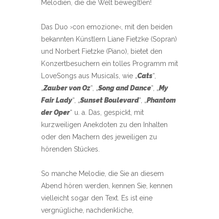
Melodien, die die Welt beweg(t)en!
Das Duo ›con emozione‹, mit den beiden
bekannten Künstlern Liane Fietzke (Sopran)
und Norbert Fietzke (Piano), bietet den
Konzertbesuchern ein tolles Programm mit
LoveSongs aus Musicals, wie „
Cats
“,
„
Zauber von Oz
“, „
Song and Dance
“, „
My
Fair Lady
“, „
Sunset Boulevard
“, „
Phantom
der Oper
“ u. a. Das, gespickt, mit
kurzweiligen Anekdoten zu den Inhalten
oder den Machern des jeweiligen zu
hörenden Stückes.
So manche Melodie, die Sie an diesem
Abend hören werden, kennen Sie, kennen
vielleicht sogar den Text. Es ist eine
vergnügliche, nachdenkliche,