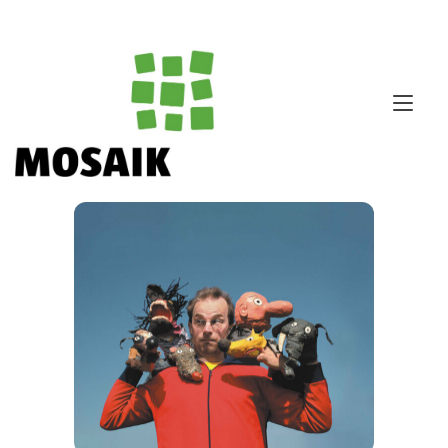
Zum
Inhalt
springen
Nav
ums