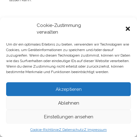
Cookie-Zustimmung
verwalten
Um dir ein optimales Erlebnis zu bieten, verwenden wir Technologien wie
Cookies, um Geräteinformationen zu speichern und/oder darauf
Gutscheine & Kundenkarte
zuzugreifen. Wenn du diesen Technologien zustimmst, können wir Daten
wie das Surfverhalten oder eindeutige IDs auf dieser Website verarbeiten.
Datenschutz
Wenn du deine Zustimmung nicht erteilst oder zurückziehst, können
bestimmte Merkmale und Funktionen beeinträchtigt werden.
Impressum
Akzeptieren
Ablehnen
Einstellungen ansehen
Eine Seite von Mosaik-Berlin gGmbH und Mosaik-Services
gGmbH
Cookie-Richtlinie
Z Datenschutz
Z Impressum